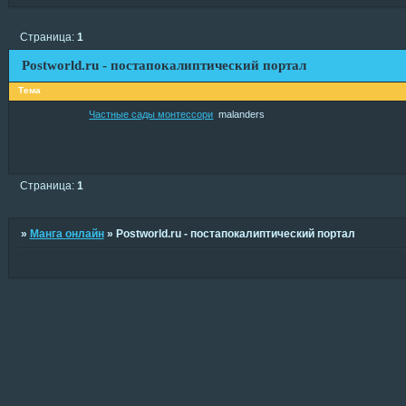
Страница:
1
Postworld.ru - постапокалиптический портал
Тема
Частные сады монтессори
malanders
Страница:
1
»
Манга онлайн
»
Postworld.ru - постапокалиптический портал