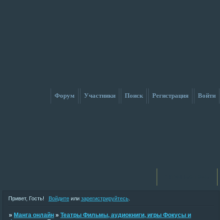
Форум
Участники
Поиск
Регистрация
Войти
Активные темы
Привет, Гость!
Войдите
или
зарегистрируйтесь
.
»
Манга онлайн
»
Театры Фильмы, аудиокниги, игры Фокусы и