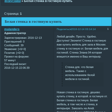
фокусники
»
Белая стенка в гостиную купить
Страница:
1
Белая стенка в гостиную купить
malanders
1
Поделиться
2016-12-14 03:14:14
Администратор
Любой дизайн. Просто. Удобно.
Зарегистрирован
: 2016-12-13
Доступно! Звоните! Стенка в гостиную
Приглашений:
0
вам купить мебель для зала в Москве.
Сообщений:
39
стенку в гостиную от. Белая мебель для
Уважение:
[+0/-0]
гостиной. Стенка Элана 04 которая
Позитив:
[+0/-0]
впишется именно в Ваш интерьер.
Провел на форуме:
57 минут
Последний визит:
Стенка для. что белая
2016-12-15 22:06:39
мебель. Также с
использованием белой
мебели в гостиной.
Новая стенка в гостиную. дешево
купить стенку, в которой. в гостиную от.
Белая стенка в гостиную. Белая
мебель, в том числе и стенка, в
интерьере. Заказать на Aredi.