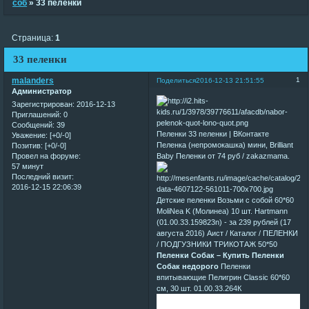
соб
»
33 пеленки
Страница:
1
33 пеленки
malanders
1
Поделиться
2016-12-13 21:51:55
Администратор
Зарегистрирован
: 2016-12-13
Приглашений:
0
Сообщений:
39
Пеленки 33 пеленки | ВКонтакте
Уважение:
[+0/-0]
Пеленка (непромокашка) мини, Brilliant
Позитив:
[+0/-0]
Baby Пеленки от 74 руб / zakazmama.
Провел на форуме:
57 минут
Последний визит:
2016-12-15 22:06:39
Детские пеленки Возьми с собой 60*60
MoliNea K (Молинеа) 10 шт. Hartmann
(01.00.33.159823n) - за 239 рублей (17
августа 2016) Аист / Каталог / ПЕЛЕНКИ
/ ПОДГУЗНИКИ ТРИКОТАЖ 50*50
Пеленки Собак – Купить Пеленки
Собак недорого
Пеленки
впитывающие Пелигрин Classic 60*60
см, 30 шт. 01.00.33.264К