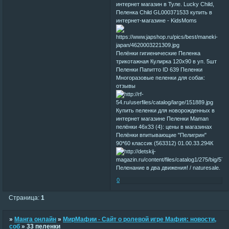
интернет магазин в Туле. Lucky Child,
Пеленка Child GL000371533 купить в
интернет-магазине - KidsMoms
Пелёнки гигиенические Пеленка
трикотажная Кулирка 120х90 в уп. 5шт
Пеленки Папитто ID 639 Пеленки
Многоразовые пеленки для собак:
отзывы
Купить пеленки для новорожденных в
интернет магазине Пеленки Maman
пелёнки 46x33 (4): цены в магазинах
Пелёнки впитывающие "Пелигрин"
90*60 классик (563312) 01.00.33.294К
Пеленание в два движения! / naturesale.
0
Страница:
1
»
Манга онлайн
»
МирМафии - Сайт о ролевой игре Мафия: новости,
соб
»
33 пеленки