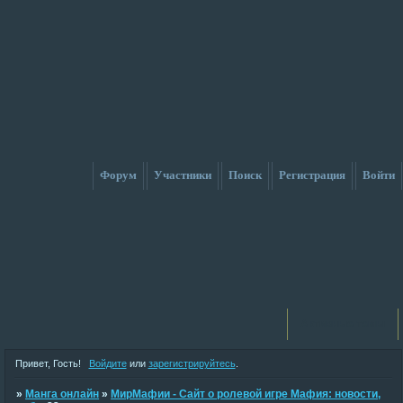
Форум
Участники
Поиск
Регистрация
Войти
Активные темы
Привет, Гость!
Войдите
или
зарегистрируйтесь
.
»
Манга онлайн
»
МирМафии - Сайт о ролевой игре Мафия: новости,