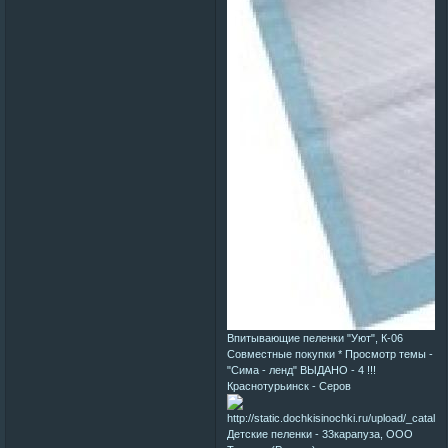
Впитывающие пеленки "Уют", К-06
Совместные покупки * Просмотр темы -
"Сима - ленд" ВЫДАНО - 4 !!!
Краснотурьинск - Серов
Детские пеленки - 33карапуза, ООО