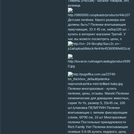
Тюмень (Россия) - каталог товаров, опт,
розница
Детские пелёнки. Какого размера они
должны быть? Пеленки впитывающие
приучающие, 33 Х 45 см, набор100 шт. -
купить в интернет магазине Тритий. У
нас вы можете посмотреть цены, п
Пеленки многоразовые - купить
пеленки, цены, отзывы. Maneki Пеленки
гигиенические для домашних животных,
серия Yo-Yo, размер S, 33х45 см, 100
шт./упаковка ПЕЛИГРИН Пеленки
впитывающие с липким фиксирующим
слоем, 60*90 см, 10 шт Многоразовые
пеленки Постельные принадлежности
Rich Family Уют Пеленки впитывающие
гелевые S К-06 купить недорого, цена,